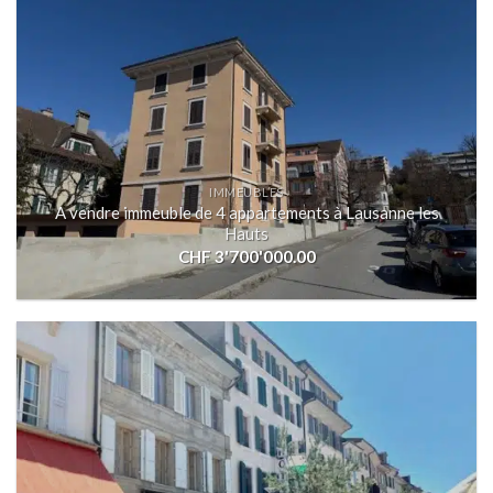
IMMEUBLES
A vendre immeuble de 4 appartements à Lausanne les
Hauts
CHF
3'700'000.00