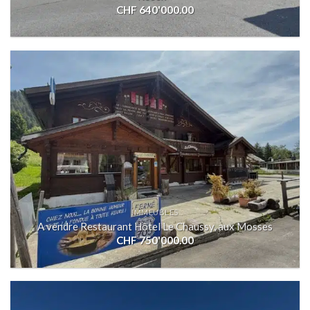
CHF
640'000.00
IMMEUBLES
A vendre Restaurant Hôtel Le Chaussy, aux Mosses
CHF
750'000.00