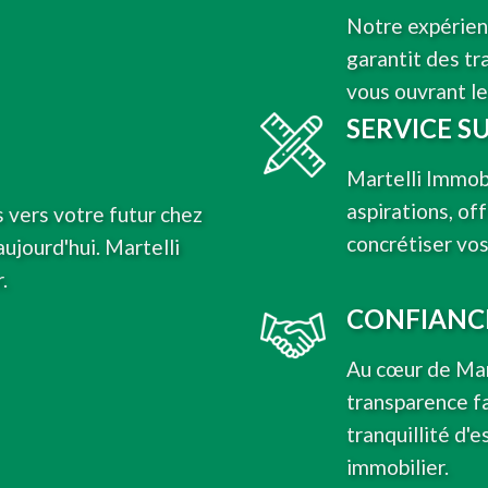
Notre expérien
garantit des tr
vous ouvrant le
SERVICE S
Martelli Immobi
aspirations, of
s vers votre futur chez
concrétiser vos
ujourd'hui. Martelli
.
CONFIANCE
Au cœur de Mart
transparence f
tranquillité d'
immobilier.