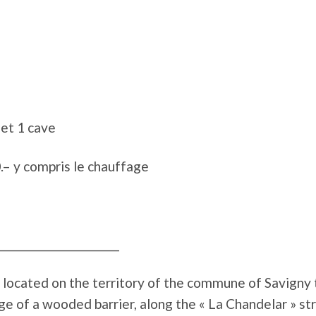
 et
1 cave
0.– y compris le chauffage
______________________
, located on the territory of the commune of Savigny 
e of a wooded barrier, along the « La Chandelar » st